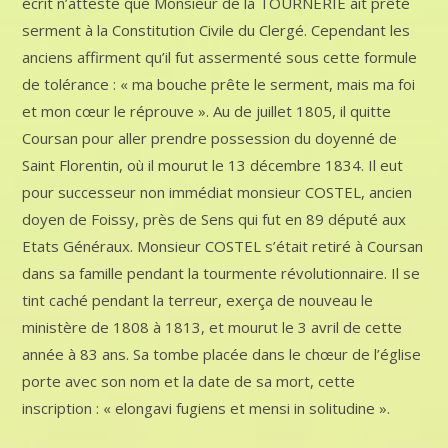
écrit n’atteste que Monsieur de la TOURNERIE ait prêté
serment à la Constitution Civile du Clergé. Cependant les
anciens affirment qu’il fut assermenté sous cette formule
de tolérance : « ma bouche prête le serment, mais ma foi
et mon cœur le réprouve ». Au de juillet 1805, il quitte
Coursan pour aller prendre possession du doyenné de
Saint Florentin, où il mourut le 13 décembre 1834. Il eut
pour successeur non immédiat monsieur COSTEL, ancien
doyen de Foissy, près de Sens qui fut en 89 député aux
Etats Généraux. Monsieur COSTEL s’était retiré à Coursan
dans sa famille pendant la tourmente révolutionnaire. Il se
tint caché pendant la terreur, exerça de nouveau le
ministère de 1808 à 1813, et mourut le 3 avril de cette
année à 83 ans. Sa tombe placée dans le chœur de l’église
porte avec son nom et la date de sa mort, cette
inscription : « elongavi fugiens et mensi in solitudine ».