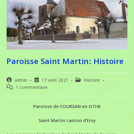
Paroisse Saint Martin: Histoire
Auteur/autrice
Publication
Post
admin
17 avril 2021
Histoire
de
publiée :
category:
Commentaires
1 commentaire
la
de
publication :
la
publication :
Paroisse de COURSAN en OTHE
Saint Martin canton d’Ervy