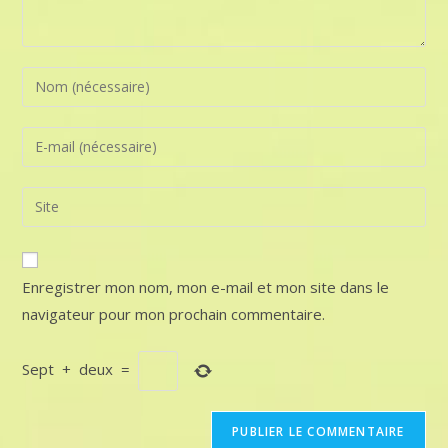
Enter
your
name
Enter
or
your
username
email
Saisir
to
address
l’URL
comment
to
de
comment
votre
Enregistrer mon nom, mon e-mail et mon site dans le
site
navigateur pour mon prochain commentaire.
(facultatif)
Sept
+
deux
=