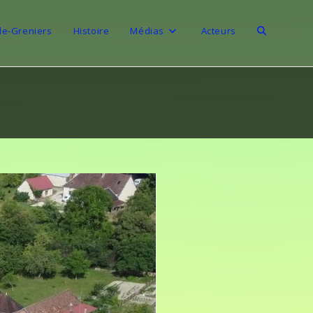
de-Greniers
Histoire
Médias
Acteurs
Toggle
website
search