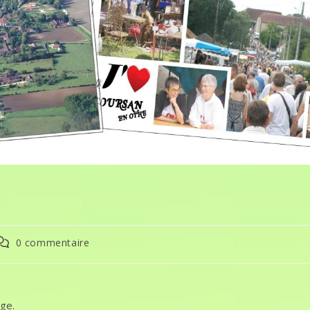
ommentaires
0 commentaire
e
a
ublication :
age.