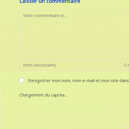
Laisser un commentaire
Comment
Enter
Ente
your
your
name
emai
Enregistrer mon nom, mon e-mail et mon site dans
or
addr
username
to
Chargement du capcha...
to
com
comment