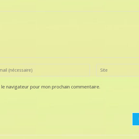
r
Saisir
l’URL
l
de
 le navigateur pour mon prochain commentaire.
ess
votre
site
ment
(facultatif)