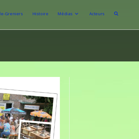
de-Greniers
Histoire
Médias
Acteurs
Toggle
website
search