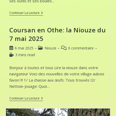
ses outils et ses boules…
Nettoie-
Continuer La Lecture
Jouage:
Aire
De
Coursan en Othe: la Niouze du
Pétanque
Nickel
7 mai 2025
!
Publication
Post
Commentaires
6 mai 2025
Niouze
0 commentaire
publiée :
category:
de
Temps
3 mins read
la
de
publication :
lecture :
Bonjour à toutes et tous Lire la niouze dans votre
navigateur Voici des nouvelles de votre village aubois
favori !!! 1/ La chasse aux œufs: Tous trouvés !2/
Nettoie-Jouage: Quoi…
Coursan
Continuer La Lecture
En
Othe:
La
Niouze