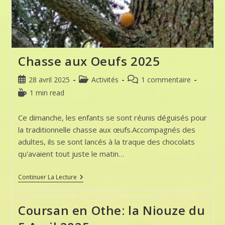
Du
7
Mai
2025
Chasse aux Oeufs 2025
Publication
Post
Commentaires
28 avril 2025
Activités
1 commentaire
publiée :
category:
de
Temps
1 min read
la
de
publication :
lecture :
Ce dimanche, les enfants se sont réunis déguisés pour
la traditionnelle chasse aux œufs.Accompagnés des
adultes, ils se sont lancés à la traque des chocolats
qu'avaient tout juste le matin…
Chasse
Continuer La Lecture
Aux
Oeufs
2025
Coursan en Othe: la Niouze du