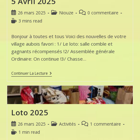
5 Avril 2025
Publication
Post
Commentaires
26 mars 2025
Niouze
0 commentaire
publiée :
category:
de
Temps
3 mins read
la
de
publication :
lecture :
Bonjour à toutes et tous Voici des nouvelles de votre
village aubois favori : 1/ Le loto: salle comble et
gagnants récompensés !2/ Assemblée générale
Ordinaire: On continue !3/ Chasse…
Coursan
Continuer La Lecture
En
Othe:
La
Niouze
Du
5
Avril
Loto 2025
2025
Publication
Post
Commentaires
26 mars 2025
Activités
1 commentaire
publiée :
category:
de
Temps
1 min read
la
de