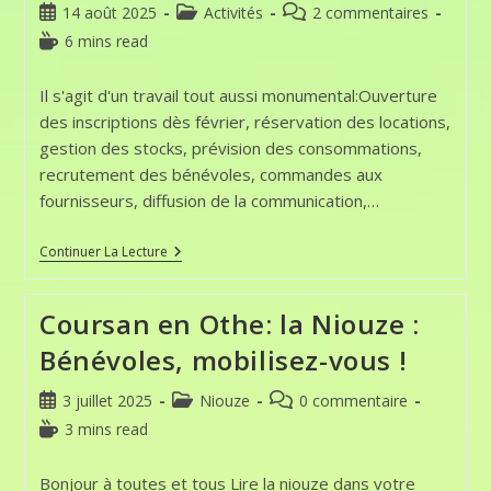
Publication
Post
Commentaires
14 août 2025
Activités
2 commentaires
publiée :
category:
de
Temps
6 mins read
la
de
publication :
lecture :
Il s'agit d'un travail tout aussi monumental:Ouverture
des inscriptions dès février, réservation des locations,
gestion des stocks, prévision des consommations,
recrutement des bénévoles, commandes aux
fournisseurs, diffusion de la communication,…
27ème
Continuer La Lecture
Brocante
/
Vide-
Coursan en Othe: la Niouze :
Greniers
De
Bénévoles, mobilisez-vous !
Coursan
En
Othe:
Publication
Post
Commentaires
3 juillet 2025
Niouze
0 commentaire
Succès
publiée :
category:
de
Monumental
Temps
3 mins read
!
la
de
publication :
lecture :
Bonjour à toutes et tous Lire la niouze dans votre