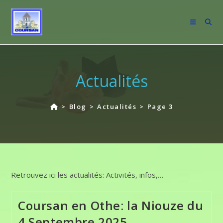
Skip
to
content
Actualités
>
Blog
>
Actualités
>
Page 3
Retrouvez ici les actualités: Activités, infos,…
Coursan en Othe: la Niouze du
4 Septembre 2025