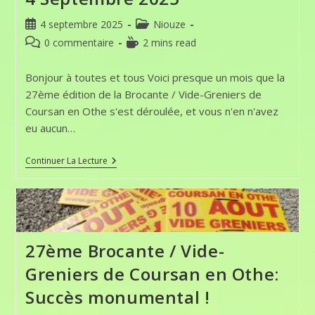
Publication
Post
4 septembre 2025
Niouze
publiée :
category:
Commentaires
Temps
0 commentaire
2 mins read
de
de
la
lecture :
Bonjour à toutes et tous Voici presque un mois que la
publication :
27ème édition de la Brocante / Vide-Greniers de
Coursan en Othe s'est déroulée, et vous n'en n'avez
eu aucun…
Coursan
Continuer La Lecture
En
Othe:
La
Niouze
Du
4
Septembre
27ème Brocante / Vide-
2025
Greniers de Coursan en Othe:
Succès monumental !