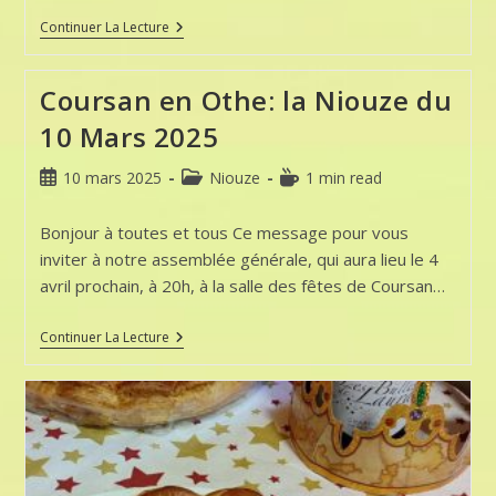
Niouze:
Continuer La Lecture
Abonnez
Vous
!
Coursan en Othe: la Niouze du
10 Mars 2025
Publication
Post
Temps
10 mars 2025
Niouze
1 min read
publiée :
category:
de
lecture :
Bonjour à toutes et tous Ce message pour vous
inviter à notre assemblée générale, qui aura lieu le 4
avril prochain, à 20h, à la salle des fêtes de Coursan…
Coursan
Continuer La Lecture
En
Othe:
La
Niouze
Du
10
Mars
2025