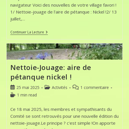
navigateur Voici des nouvelles de votre village favori !
1/ Nettoie-jouage de l'aire de pétanque : Nickel !2/ 13
juillet,…
Coursan
Continuer La Lecture
En
Othe:
La
Niouze
:
Bénévoles,
Mobilisez-
Nettoie-Jouage: aire de
Vous
!
pétanque nickel !
Publication
Post
Commentaires
25 mai 2025
Activités
1 commentaire
publiée :
category:
de
Temps
1 min read
la
de
publication :
lecture :
Ce 18 mai 2025, les membres et sympathisants du
Comité se sont retrouvés pour une nouvelle édition du
nettoie-jouage.Le principe ? c'est simple !On apporte